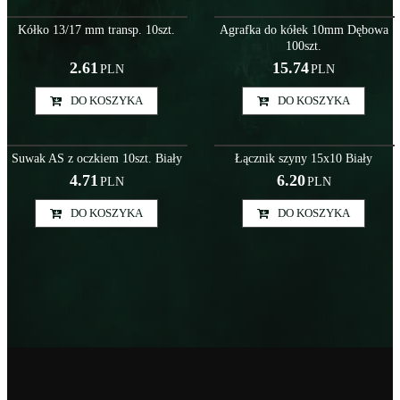
Akc000063
Akc000050
Kółko 13/17 mm transp. 10szt.
Agrafka do kółek 10mm Dębowa
100szt.
2.61
15.74
PLN
PLN
DO KOSZYKA
DO KOSZYKA
Szy000033
Szy000002
Suwak AS z oczkiem 10szt. Biały
Łącznik szyny 15x10 Biały
4.71
6.20
PLN
PLN
DO KOSZYKA
DO KOSZYKA