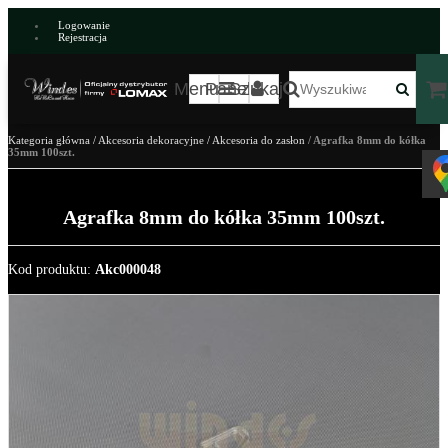
Logowanie
Rejestracja
Menu
Panel
Szukaj
Kategoria główna
/
Akcesoria dekoracyjne
/
Akcesoria do zasłon
/
Agrafka 8mm do kółka
35mm 100szt.
Agrafka 8mm do kółka 35mm 100szt.
Kod produktu
:
Akc000048