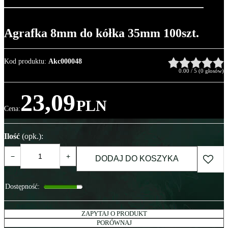
Agrafka 8mm do kółka 35mm 100szt.
Kod produktu
:
Akc000048
0.00
/
5
(
0
głosów)
23,09
PLN
Cena
:
Ilość
(opk.)
:
−
+
DODAJ DO KOSZYKA
Dostępność
:
ZAPYTAJ O PRODUKT
PORÓWNAJ