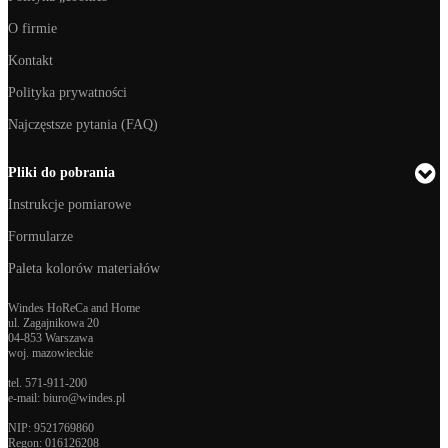
O firmie
Kontakt
Polityka prywatności
Najczęstsze pytania (FAQ)
Pliki do pobrania
Instrukcje pomiarowe
Formularze
Paleta kolorów materiałów
Windes HoReCa and Home
ul. Zagajnikowa 20
04-853 Warszawa
woj. mazowieckie
tel.
571-911-200
e-mail:
biuro@windes.pl
NIP: 9521769860
Regon:
016126208