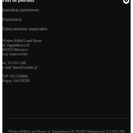
Pliki do pobrania
Instrukcje pomiarowe
Formularze
Paleta kolorów materiałów
Windes HoReCa and Home
ul. Zagajnikowa 20
04-853 Warszawa
woj. mazowieckie
tel.
571-911-200
e-mail:
biuro@windes.pl
NIP: 9521769860
Regon:
016126208
Windes HoReCa and Home, ul. Zagajnikowa 20, 04-853 Warszawa tel. 571-911-200