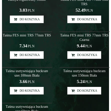
TRS
3.03
52.49
PLN
PLN
DO KOSZYKA
DO KOSZYKA
Akc000058
Akc000064
Taśma FES mini TRS 77mm TRS
Taśma FES mini TRS 77mm TRS
Czarna
7.34
9.44
PLN
PLN
DO KOSZYKA
DO KOSZYKA
Taś000001
Taś000002
Taśma usztywniająca buckram
Taśma usztywniająca buckram
szer.100mm Biała
szer.150mm Biała
3.66
5.24
PLN
PLN
DO KOSZYKA
DO KOSZYKA
Taś000003
Taśma usztywniająca buckram