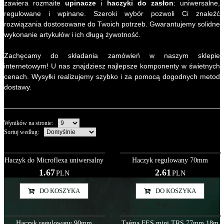
zawiera rozmaite
upinacze
i
haczyki do zasłon
: uniwersalne,
regulowane i wpinane. Szeroki wybór pozwoli Ci znaleźć
rozwiązania dostosowane do Twoich potrzeb. Gwarantujemy solidne
wykonanie artykułów i ich długą żywotność.
Zachęcamy do składania zamówień w naszym sklepie
internetowym! U nas znajdziesz najlepsze komponenty w świetnych
cenach. Wysyłki realizujemy szybko i za pomocą dogodnych metod
dostawy.
Wyników na stronie
:
Sortuj według
:
Akc000004
Akc000006
Haczyk do Microflexa uniwersalny
Haczyk regulowany 70mm
1.67
2.61
PLN
PLN
DO KOSZYKA
DO KOSZYKA
Akc000007
Akc000065
Haczyk regulowany 90mm
Taśma FES mini TRS 77mm 18m