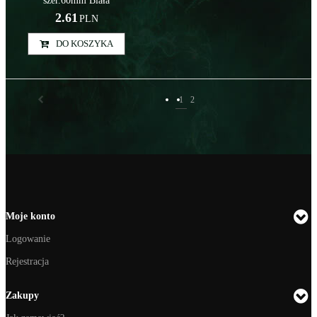
szer.60mm Biała
2.61
PLN
DO KOSZYKA
1
2
Moje konto
Logowanie
Rejestracja
Zakupy