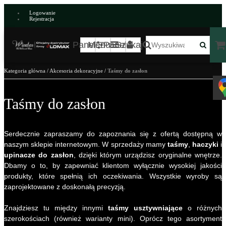
Logowanie
Rejestracja
Panel
Menu
Panel
Szukaj
Kategoria główna
/
Akcesoria dekoracyjne
/
Taśmy do zasłon
Taśmy do zasłon
Serdecznie zapraszamy do zapoznania się z ofertą dostępną w
naszym sklepie internetowym. W sprzedaży mamy
taśmy
,
haczyki
i
upinacze do zasłon
, dzięki którym urządzisz oryginalne wnętrze.
Dbamy o to, by zapewniać klientom wyłącznie wysokiej jakości
produkty, które spełnią ich oczekiwania. Wszystkie wyroby są
zaprojektowane z doskonałą precyzją.
Znajdziesz tu między innymi
taśmy usztywniające
o różnych
szerokościach (również warianty mini). Oprócz tego asortyment