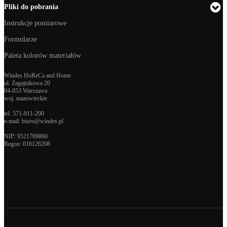
Pliki do pobrania
Instrukcje pomiarowe
Formularze
Paleta kolorów materiałów
Windes HoReCa and Home
ul. Zagajnikowa 20
04-853 Warszawa
woj. mazowieckie
tel.
571-911-200
e-mail:
biuro@windes.pl
NIP: 9521769860
Regon:
016126208