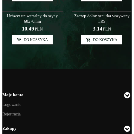
Sys000063
Akc000066
Uchwyt uniwersalny do szyny
Zaczep dolny sznurka wszywany
60x70mm
TRS
10.49
3.14
PLN
PLN
DO KOSZYKA
DO KOSZYKA
Moje konto
Logowanie
Rejestracja
Zakupy