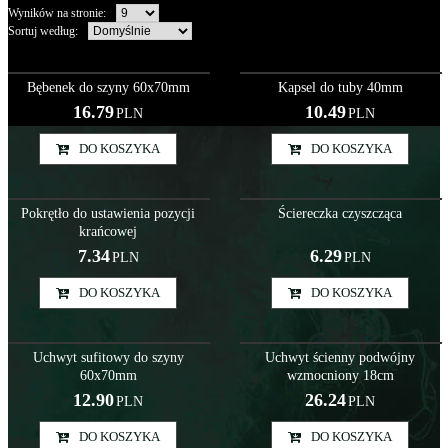
Wyników na stronie
:
Sortuj według
:
Sys000059
Sys000060
Bębenek do szyny 60x70mm
Kapsel do tuby 40mm
16.79
10.49
PLN
PLN
DO KOSZYKA
DO KOSZYKA
Sys000068
Akc000068
Pokrętło do ustawienia pozycji
Ściereczka czyszcząca
krańcowej
7.34
6.29
PLN
PLN
DO KOSZYKA
DO KOSZYKA
Rol000024
Sys000081
Uchwyt sufitowy do szyny
Uchwyt ścienny podwójny
60x70mm
wzmocniony 18cm
12.90
26.24
PLN
PLN
DO KOSZYKA
DO KOSZYKA