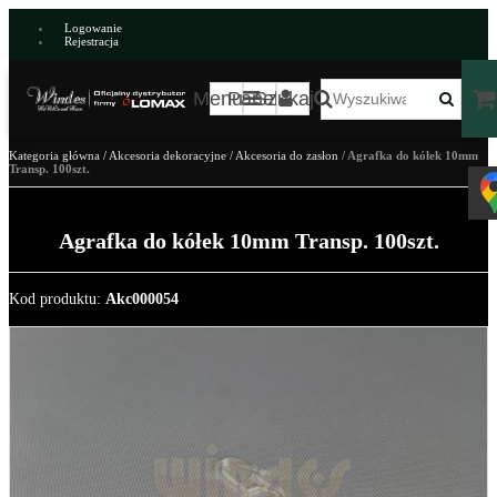
Logowanie
Rejestracja
Menu
Panel
Szukaj
Kategoria główna
/
Akcesoria dekoracyjne
/
Akcesoria do zasłon
/
Agrafka do kółek 10mm
Transp. 100szt.
Agrafka do kółek 10mm Transp. 100szt.
Kod produktu
:
Akc000054