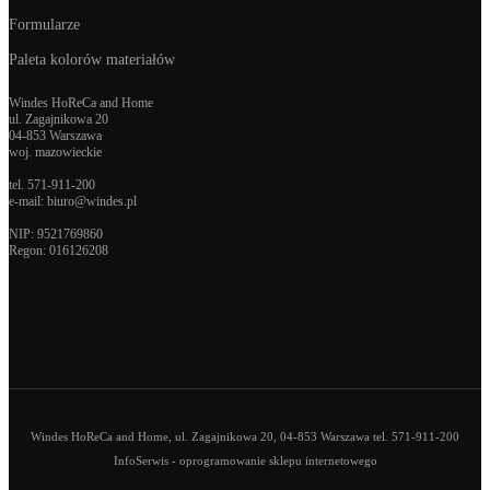
Formularze
Paleta kolorów materiałów
Windes HoReCa and Home
ul. Zagajnikowa 20
04-853 Warszawa
woj. mazowieckie
tel.
571-911-200
e-mail:
biuro@windes.pl
NIP: 9521769860
Regon:
016126208
Windes HoReCa and Home, ul. Zagajnikowa 20, 04-853 Warszawa tel. 571-911-200
InfoSerwis
-
oprogramowanie sklepu internetowego