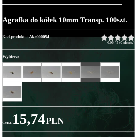
Agrafka do kółek 10mm Transp. 100szt.
Kod produktu
:
Akc000054
0.00
/
5
(
0
głosów)
Wybierz:
15,74
PLN
Cena
: