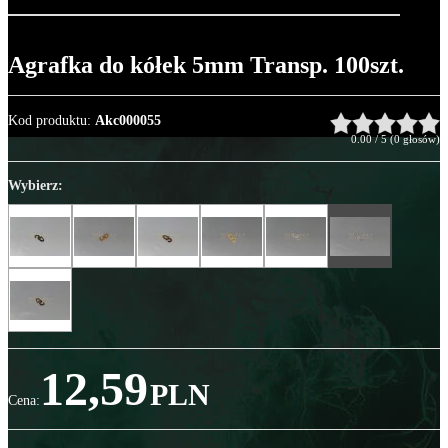
Agrafka do kółek 5mm Transp. 100szt.
Kod produktu
:
Akc000055
0.00
/
5
(
0
głosów)
Wybierz:
12,59
PLN
Cena
: