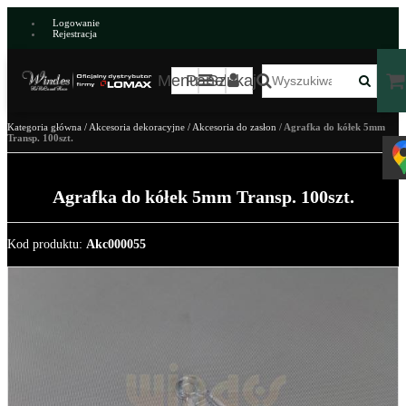
Logowanie
Rejestracja
Menu
Panel
Szukaj
Kategoria główna
/
Akcesoria dekoracyjne
/
Akcesoria do zasłon
/
Agrafka do kółek 5mm
Transp. 100szt.
Agrafka do kółek 5mm Transp. 100szt.
Kod produktu
:
Akc000055