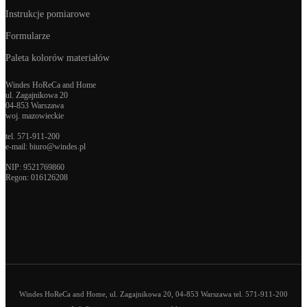
Instrukcje pomiarowe
Formularze
Paleta kolorów materiałów
Windes HoReCa and Home
ul. Zagajnikowa 20
04-853 Warszawa
woj. mazowieckie
tel.
571-911-200
e-mail:
biuro@windes.pl
NIP: 9521769860
Regon:
016126208
Windes HoReCa and Home, ul. Zagajnikowa 20, 04-853 Warszawa tel. 571-911-200