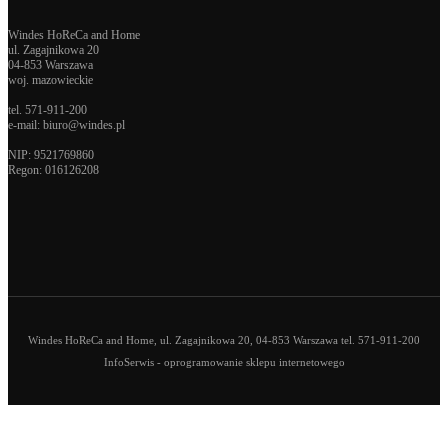
Windes HoReCa and Home
ul. Zagajnikowa 20
04-853 Warszawa
woj. mazowieckie
tel.
571-911-200
e-mail:
biuro@windes.pl
NIP: 9521769860
Regon:
016126208
Windes HoReCa and Home, ul. Zagajnikowa 20, 04-853 Warszawa tel. 571-911-200
InfoSerwis
-
oprogramowanie sklepu internetowego