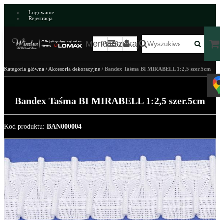
Logowanie
Rejestracja
Menu
Panel
Szukaj
Kategoria główna
/
Akcesoria dekoracyjne
/
Bandex Taśma BI MIRABELL 1:2,5 szer.5cm
Bandex Taśma BI MIRABELL 1:2,5 szer.5cm
Kod produktu
:
BAN000004