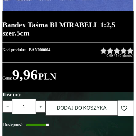
Bandex Taśma BI MIRABELL 1:2,5
szer.5cm
Kod produktu
:
BAN000004
0.00
/
5
(
0
głosów)
9,96
PLN
Cena
:
Ilość
(m)
:
−
+
DODAJ DO KOSZYKA
Dostępność
: