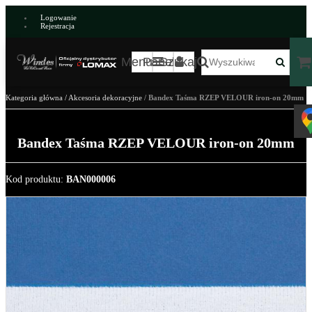
Logowanie
Rejestracja
Menu
Panel
Szukaj
Kategoria główna
/
Akcesoria dekoracyjne
/
Bandex Taśma RZEP VELOUR iron-on 20mm
Bandex Taśma RZEP VELOUR iron-on 20mm
Kod produktu
:
BAN000006