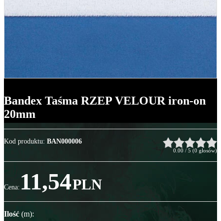
Bandex Taśma RZEP VELOUR iron-on
20mm
Kod produktu
:
BAN000006
0.00
/
5
(
0
głosów)
11,54
PLN
Cena
:
Ilość
(m)
: