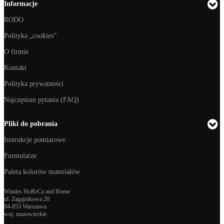
Informacje
RODO
Polityka „cookies”
O firmie
Kontakt
Polityka prywatności
Najczęstsze pytania (FAQ)
Pliki do pobrania
Instrukcje pomiarowe
Formularze
Paleta kolorów materiałów
Windes HoReCa and Home
ul. Zagajnikowa 20
04-853 Warszawa
woj. mazowieckie