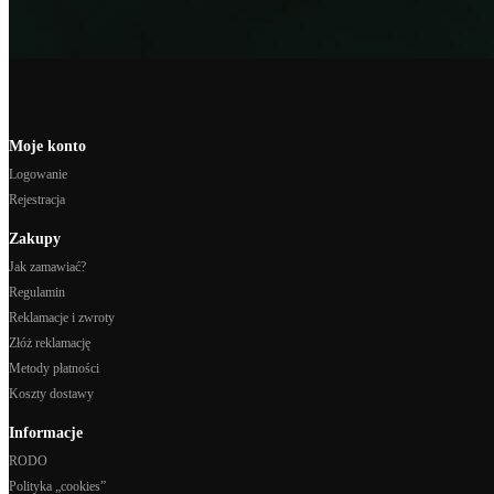
Moje konto
Logowanie
Rejestracja
Zakupy
Jak zamawiać?
Regulamin
Reklamacje i zwroty
Złóż reklamację
Metody płatności
Koszty dostawy
Informacje
RODO
Polityka „cookies”