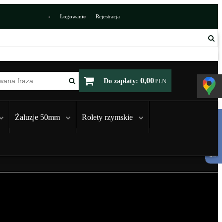
Logowanie
Rejestracja
0,00
Do zapłaty:
PLN
Żaluzje 50mm
Rolety rzymskie