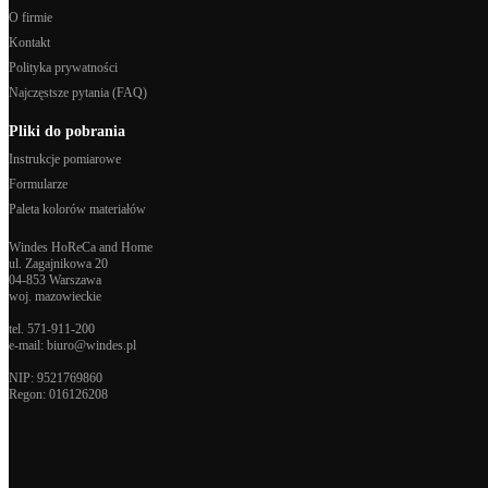
O firmie
Kontakt
Polityka prywatności
Najczęstsze pytania (FAQ)
Pliki do pobrania
Instrukcje pomiarowe
Formularze
Paleta kolorów materiałów
Windes HoReCa and Home
ul. Zagajnikowa 20
04-853 Warszawa
woj. mazowieckie
tel.
571-911-200
e-mail:
biuro@windes.pl
NIP: 9521769860
Regon:
016126208