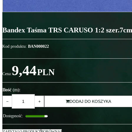
Bandex Taśma TRS CARUSO 1:2 szer.7c
Kod produktu
:
BAN000022
9,44
PLN
Cena
:
Ilość
(m)
:
−
+
DODAJ DO KOSZYKA
Dostępność
:
ZAPYTAJ O PRODUKT
PORÓWNAJ