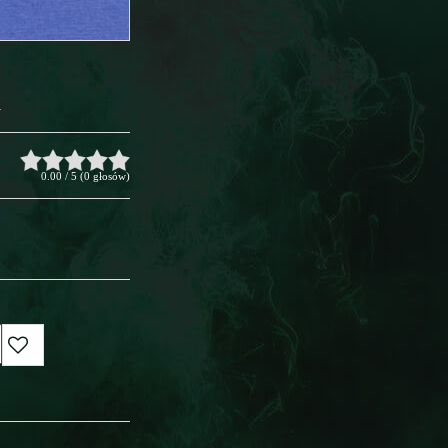
m
0.00
/
5
(
0
głosów)