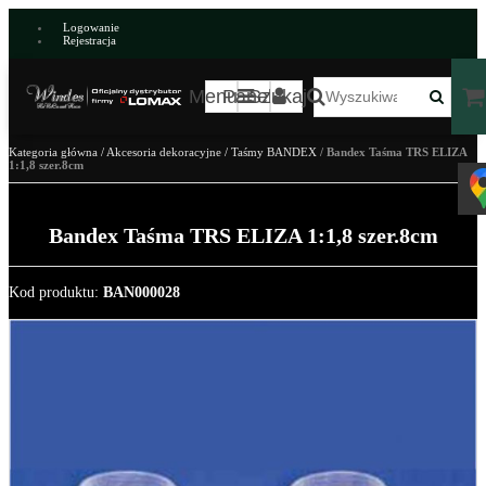
Logowanie
Rejestracja
Menu
Panel
Szukaj
Kategoria główna
/
Akcesoria dekoracyjne
/
Taśmy BANDEX
/
Bandex Taśma TRS ELIZA
1:1,8 szer.8cm
Bandex Taśma TRS ELIZA 1:1,8 szer.8cm
Kod produktu
:
BAN000028