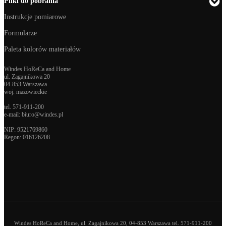
Pliki do pobrania
Instrukcje pomiarowe
Formularze
Paleta kolorów materiałów
Windes HoReCa and Home
ul. Zagajnikowa 20
04-853 Warszawa
woj. mazowieckie
tel.
571-911-200
e-mail:
biuro@windes.pl
NIP: 9521769860
Regon:
016126208
Windes HoReCa and Home, ul. Zagajnikowa 20, 04-853 Warszawa tel. 571-911-200