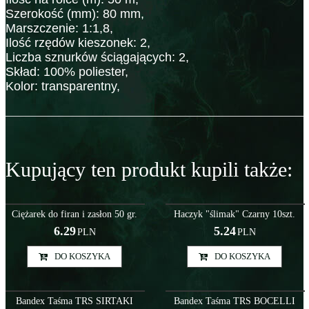
Szerokość (mm): 80 mm,
Marszczenie: 1:1,8,
Ilość rzędów kieszonek: 2,
Liczba sznurków ściągających: 2,
Skład: 100% poliester,
Kolor: transparentny,
Kupujący ten produkt kupili także:
Akc000003
Akc000009
PROMOCJA
Ciężarek do firan i zasłon 50 gr.
Haczyk "ślimak" Czarny 10szt.
6.29
5.24
PLN
PLN
DO KOSZYKA
DO KOSZYKA
BAN000042
BAN000016
Bandex Taśma TRS SIRTAKI
Bandex Taśma TRS BOCELLI