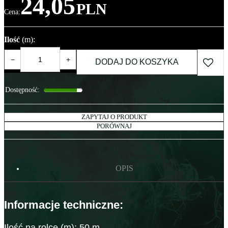
24,05
PLN
Cena
:
Ilość
(m)
:
−
+
DODAJ DO KOSZYKA
Dostępność
:
ZAPYTAJ O PRODUKT
PORÓWNAJ
OPIS
Informacje techniczne:
Ilość na rolce (m): 50 m,