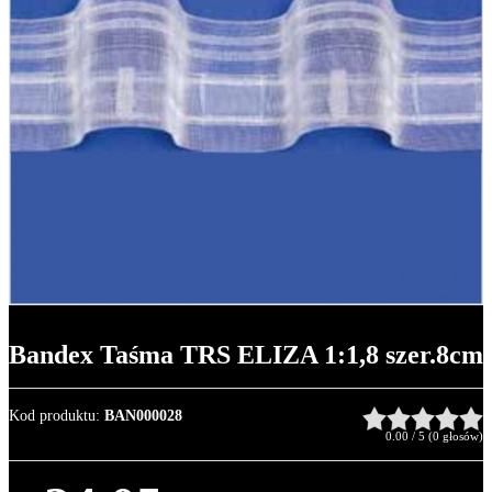
Bandex Taśma TRS ELIZA 1:1,8 szer.8cm
Kod produktu
:
BAN000028
0.00
/
5
(
0
głosów)