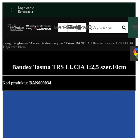
Logowanie
Rejestracja
Menu
Panel
Szukaj
Kategoria główna
/
Akcesoria dekoracyjne
/
Taśmy BANDEX
/
Bandex Taśma TRS LUCIA
1:2,5 szer.10cm
Bandex Taśma TRS LUCIA 1:2,5 szer.10cm
Kod produktu
:
BAN000034