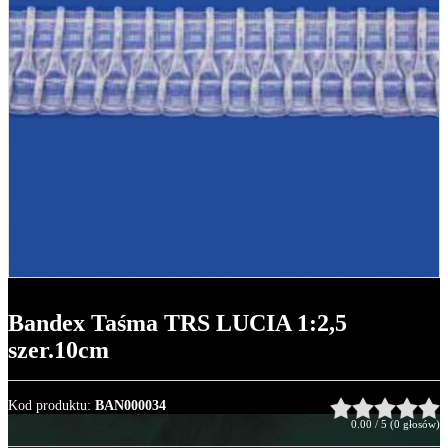
Bandex Taśma TRS LUCIA 1:2,5
szer.10cm
Kod produktu
:
BAN000034
0.00
/
5
(
0
głosów)