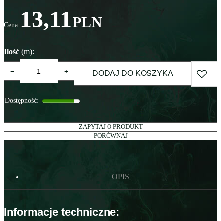
13,11
PLN
Cena
:
Ilość
(m)
:
−
+
DODAJ DO KOSZYKA
Dostępność
:
ZAPYTAJ O PRODUKT
PORÓWNAJ
OPIS
Informacje techniczne: