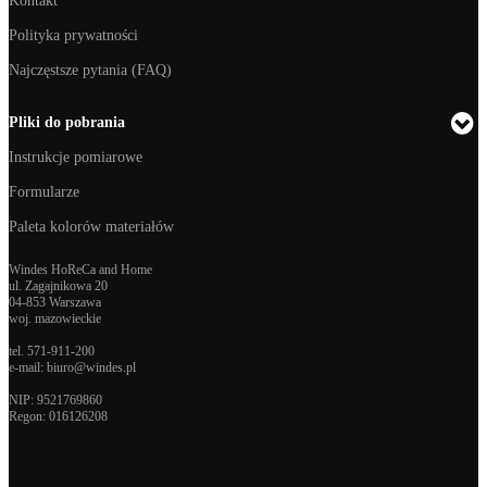
Kontakt
Polityka prywatności
Najczęstsze pytania (FAQ)
Pliki do pobrania
Instrukcje pomiarowe
Formularze
Paleta kolorów materiałów
Windes HoReCa and Home
ul. Zagajnikowa 20
04-853 Warszawa
woj. mazowieckie
tel.
571-911-200
e-mail:
biuro@windes.pl
NIP: 9521769860
Regon:
016126208