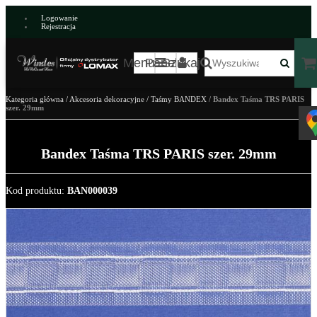
Logowanie
Rejestracja
Menu
Panel
Szukaj
Kategoria główna
/
Akcesoria dekoracyjne
/
Taśmy BANDEX
/
Bandex Taśma TRS PARIS
szer. 29mm
Bandex Taśma TRS PARIS szer. 29mm
Kod produktu
:
BAN000039