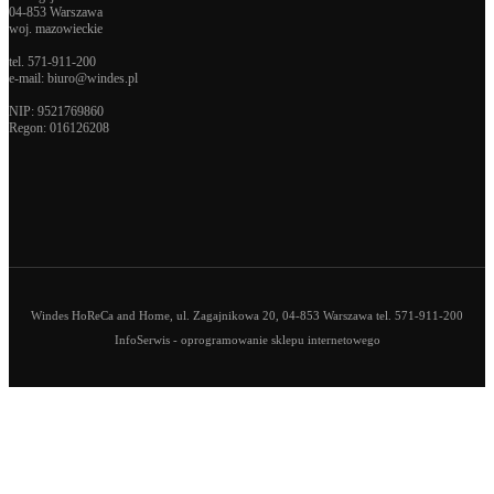
04-853 Warszawa
woj. mazowieckie
tel.
571-911-200
e-mail:
biuro@windes.pl
NIP: 9521769860
Regon:
016126208
Windes HoReCa and Home, ul. Zagajnikowa 20, 04-853 Warszawa tel. 571-911-200
InfoSerwis
-
oprogramowanie sklepu internetowego