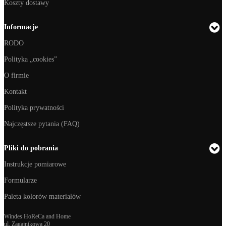
Koszty dostawy
Informacje
RODO
Polityka „cookies”
O firmie
Kontakt
Polityka prywatności
Najczęstsze pytania (FAQ)
Pliki do pobrania
Instrukcje pomiarowe
Formularze
Paleta kolorów materiałów
Windes HoReCa and Home
ul. Zagajnikowa 20