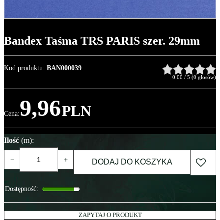
Bandex Taśma TRS PARIS szer. 29mm
Kod produktu
:
BAN000039
0.00
/
5
(
0
głosów)
9,96
PLN
Cena
:
Ilość
(m)
:
−
+
DODAJ DO KOSZYKA
Dostępność
:
ZAPYTAJ O PRODUKT