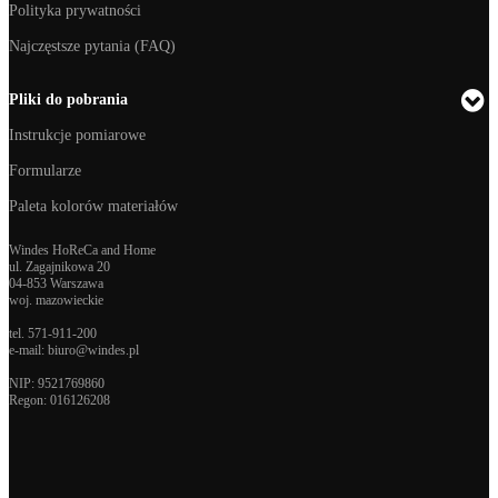
Polityka prywatności
Najczęstsze pytania (FAQ)
Pliki do pobrania
Instrukcje pomiarowe
Formularze
Paleta kolorów materiałów
Windes HoReCa and Home
ul. Zagajnikowa 20
04-853 Warszawa
woj. mazowieckie
tel.
571-911-200
e-mail:
biuro@windes.pl
NIP: 9521769860
Regon:
016126208