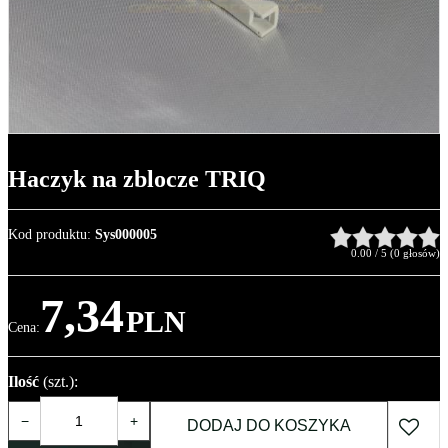
Haczyk na zblocze TRIQ
Kod produktu
:
Sys000005
0.00
/
5
(
0
głosów)
7,34
PLN
Cena
:
Ilość
(szt.)
:
−
+
DODAJ DO KOSZYKA