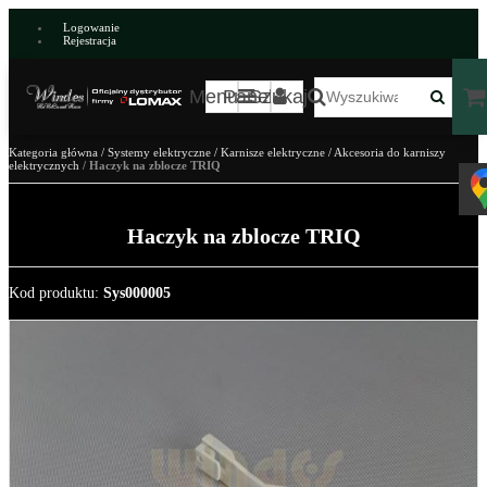
Logowanie
Rejestracja
Menu
Panel
Szukaj
Kategoria główna
/
Systemy elektryczne
/
Karnisze elektryczne
/
Akcesoria do karniszy
elektrycznych
/
Haczyk na zblocze TRIQ
Haczyk na zblocze TRIQ
Kod produktu
:
Sys000005