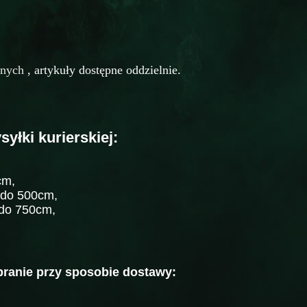
nnych
, artykuły dostępne oddzielnie.
yłki kurierskiej:
cm,
 do 500cm,
 do 750cm,
branie przy sposobie dostawy: