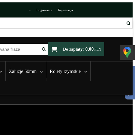
Logowanie
Rejestracja
0,00
Do zapłaty:
PLN
Żaluzje 50mm
Rolety rzymskie