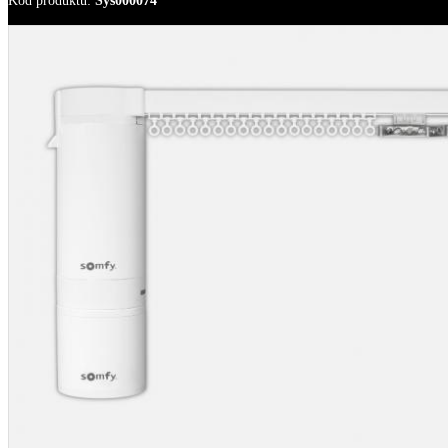
Kod produktu
:
Sys000074