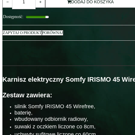
−
+
DODAJ DO KOSZYKA
Dostępność
:
ZAPYTAJ O PRODUKT
PORÓWNAJ
Karnisz elektryczny Somfy IRISMO 45 Wire
Zestaw zawiera:
silnik Somfy IRISMO 45 Wirefree,
baterię,
wbudowany odbiornik radiowy,
suwaki z oczkiem liczone co 8cm,
uchwyty sufitowe liczone co 60cm,