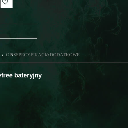
OPIS
SPECYFIKACJA
DODATKOWE
free bateryjny