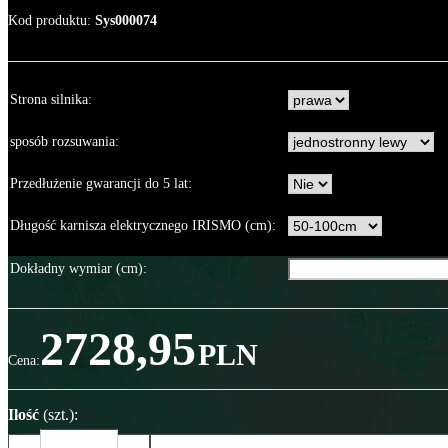
Kod produktu
:
Sys000074
Strona silnika
:
sposób rozsuwania
:
Przedłużenie gwarancji do 5 lat
:
Długość karnisza elektrycznego IRISMO (cm)
:
Dokładny wymiar (cm)
:
2728,95
PLN
Cena
:
Ilość
(szt.)
: