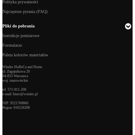
Polityka prywatności
Najczęstsze pytania (FAQ)
Pliki do pobrania
Instrukcje pomiarowe
Formularze
Paleta kolorów materiałów
Windes HoReCa and Home
ul. Zagajnikowa 20
04-853 Warszawa
woj. mazowieckie
tel.
571-911-200
e-mail:
biuro@windes.pl
NIP: 9521769860
Regon:
016126208