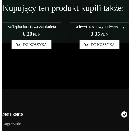
Kupujący ten produkt kupili także:
Rol000019
Rol000017
Zaślepka kasetowa zamknięta
Uchwyt kasetowy uniwersalny
6.20
3.35
PLN
PLN
DO KOSZYKA
DO KOSZYKA
Moje konto
Logowanie