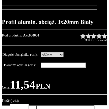
Profil alumin. obciąż. 3x20mm Biały
Kod produktu
:
Akc000034
0.00
/
5
(
0
głosów)
Długość obciążnika (cm)
:
Dokładny wymiar (cm)
:
11,54
PLN
Cena
:
Ilość
(szt.)
: