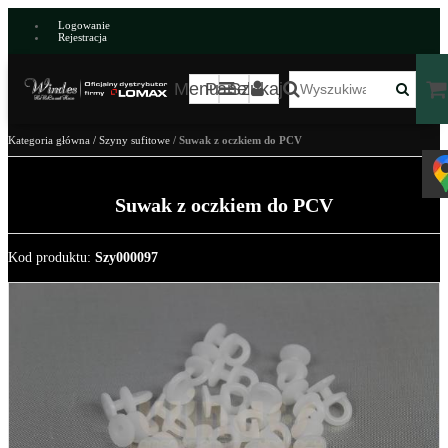
Logowanie
Rejestracja
Menu
Panel
Szukaj
Kategoria główna
/
Szyny sufitowe
/
Suwak z oczkiem do PCV
Suwak z oczkiem do PCV
Kod produktu
:
Szy000097