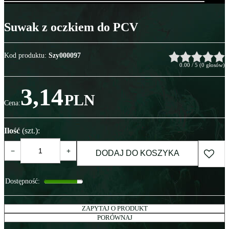
Suwak z oczkiem do PCV
Kod produktu
:
Szy000097
0.00
/
5
(
0
głosów)
3,14
PLN
Cena
:
Ilość
(szt.)
:
−
+
DODAJ DO KOSZYKA
Dostępność
:
ZAPYTAJ O PRODUKT
PORÓWNAJ