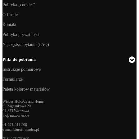
Polityka „cookies”
O firmie
Kontakt
Polityka prywatności
Najczęstsze pytania (FAQ)
Pliki do pobrania
Instrukcje pomiarowe
Formularze
Paleta kolorów materiałów
Windes HoReCa and Home
ul. Zagajnikowa 20
04-853 Warszawa
woj. mazowieckie
tel.
571-911-200
e-mail:
biuro@windes.pl
NIP: 9521769860