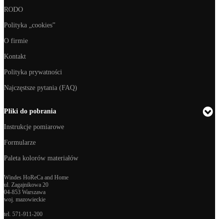
RODO
Polityka „cookies”
O firmie
Kontakt
Polityka prywatności
Najczęstsze pytania (FAQ)
Pliki do pobrania
Instrukcje pomiarowe
Formularze
Paleta kolorów materiałów
Windes HoReCa and Home
ul. Zagajnikowa 20
04-853 Warszawa
woj. mazowieckie
tel.
571-911-200