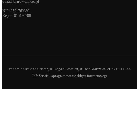
e-mail:
biuro@windes.pl
NIP: 9521769860
Regon:
016126208
Windes HoReCa and Home, ul. Zagajnikowa 20, 04-853 Warszawa tel. 571-911-200
InfoSerwis
-
oprogramowanie sklepu internetowego