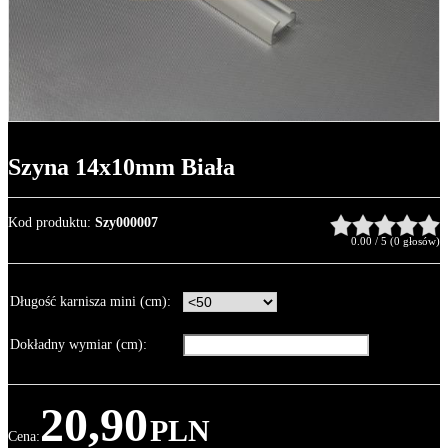
Szyna 14x10mm Biała
Kod produktu
:
Szy000007
0.00
/
5
(
0
głosów)
Długość karnisza mini (cm)
:
Dokładny wymiar (cm)
:
20,90
PLN
Cena
: