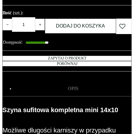
Ilość
(szt.)
:
−
+
DODAJ DO KOSZYKA
Dostępność
:
ZAPYTAJ O PRODUKT
PORÓWNAJ
OPIS
Szyna sufitowa kompletna mini 14x10
Możliwe długości karniszy w przypadku