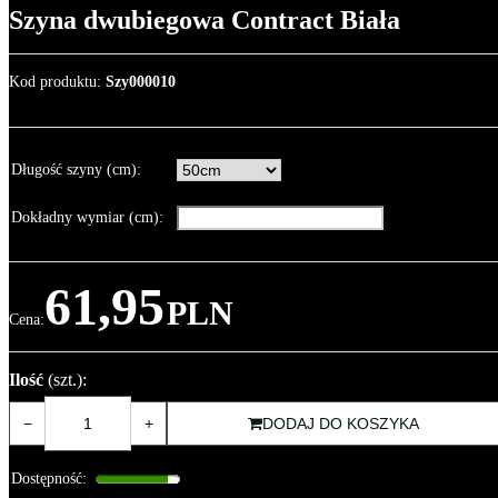
Szyna dwubiegowa Contract Biała
Kod produktu
:
Szy000010
Długość szyny (cm)
:
Dokładny wymiar (cm)
:
61,95
PLN
Cena
:
Ilość
(szt.)
:
−
+
DODAJ DO KOSZYKA
Dostępność
: