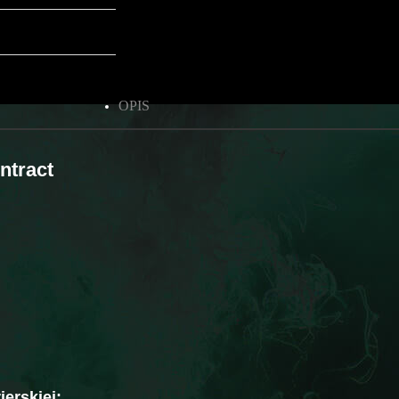
OPIS
ntract
erskiej: