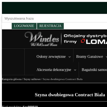
LOGOWANIE
REJESTRACJA
Osłony zewnętrzne
Bramy Garażowe
Akcesoria dekoracyjne
Bagażniki samo
Kategoria główna
/
Szyny sufitowe
/
Szyna dwubiegowa Contract Biała
Szyna dwubiegowa Contract Biała