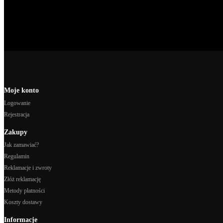
Moje konto
Logowanie
Rejestracja
Zakupy
Jak zamawiać?
Regulamin
Reklamacje i zwroty
Złóż reklamację
Metody płatności
Koszty dostawy
Informacje