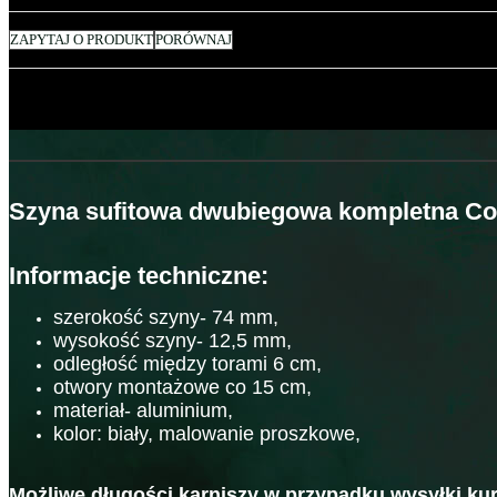
ZAPYTAJ O PRODUKT
PORÓWNAJ
Szyna sufitowa dwubiegowa kompletna Co
Informacje techniczne:
szerokość szyny- 74 mm,
wysokość szyny- 12,5 mm,
odległość między torami 6 cm,
otwory montażowe co 15 cm,
materiał- aluminium,
kolor: biały, malowanie proszkowe,
Możliwe długości karniszy w przypadku wysyłki kuri