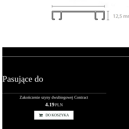
Pasujące do
Szy000019
Zakończenie szyny dwubiegowej Contract
4.19
PLN
DO KOSZYKA