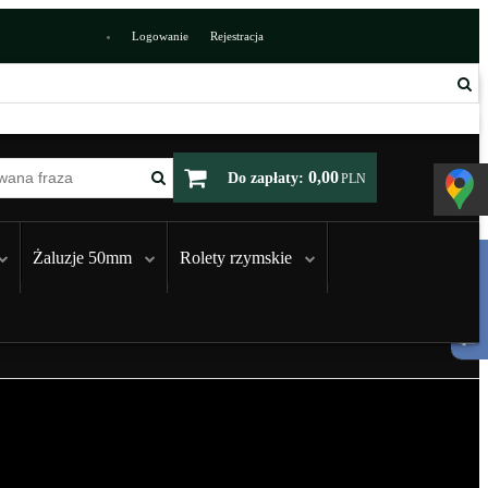
Logowanie
Rejestracja
0,00
Do zapłaty:
PLN
Żaluzje 50mm
Rolety rzymskie