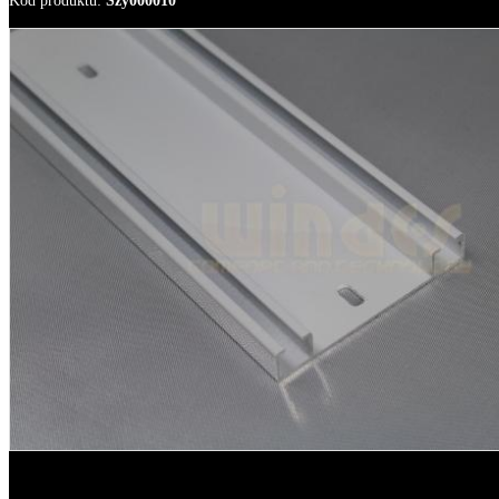
Kod produktu
:
Szy000010