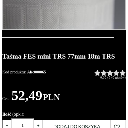
Taśma FES mini TRS 77mm 18m TRS
Kod produktu
:
Akc000065
0.00
/
5
(
0
głosów)
52,49
PLN
Cena
:
Ilość
(opk.)
:
−
+
DODAJ DO KOSZYKA