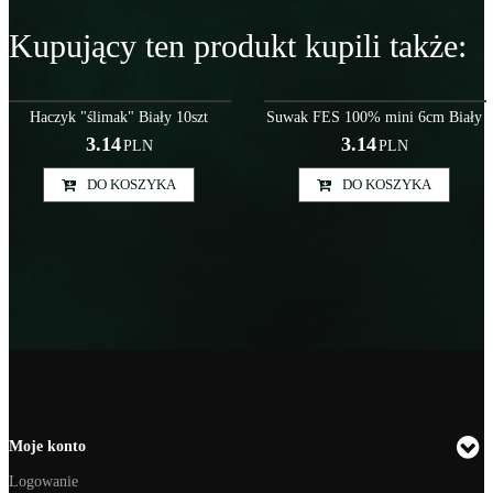
Kupujący ten produkt kupili także:
Akc000008
Szy000038
Haczyk "ślimak" Biały 10szt
Suwak FES 100% mini 6cm Biały
3.14
3.14
PLN
PLN
DO KOSZYKA
DO KOSZYKA
Moje konto
Logowanie