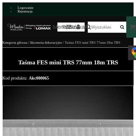
Logowanie
Rejestracja
Menu
Panel
Szukaj
Kategoria główna
/
Akcesoria dekoracyjne
/
Taśma FES mini TRS 77mm 18m TRS
Taśma FES mini TRS 77mm 18m TRS
Kod produktu
:
Akc000065