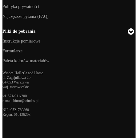
Polityka prywatności
Najczęstsze pytania (FAQ)
Pliki do pobrania
Instrukcje pomiarowe
Formularze
Paleta kolorów materiałów
Windes HoReCa and Home
ul. Zagajnikowa 20
04-853 Warszawa
woj. mazowieckie
tel.
571-911-200
e-mail:
biuro@windes.pl
NIP: 9521769860
Regon:
016126208