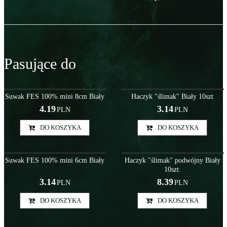
Pasujące do
Szy000039
Akc000008
Suwak FES 100% mini 8cm Biały
Haczyk "ślimak" Biały 10szt
4.19
3.14
PLN
PLN
DO KOSZYKA
DO KOSZYKA
Szy000038
Akc000010
Suwak FES 100% mini 6cm Biały
Haczyk "ślimak" podwójny Biały
10szt.
3.14
8.39
PLN
PLN
DO KOSZYKA
DO KOSZYKA