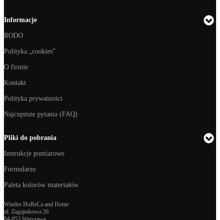
Informacje
RODO
Polityka „cookies”
O firmie
Kontakt
Polityka prywatności
Najczęstsze pytania (FAQ)
Pliki do pobrania
Instrukcje pomiarowe
Formularze
Paleta kolorów materiałów
Windes HoReCa and Home
ul. Zagajnikowa 20
04-853 Warszawa