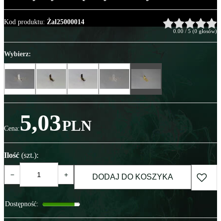
Kod produktu
:
Żal25000014
0.00
/
5
(
0
głosów)
Wybierz:
5,03
PLN
Cena
:
Ilość
(szt.)
:
−
+
DODAJ DO KOSZYKA
Dostępność
: