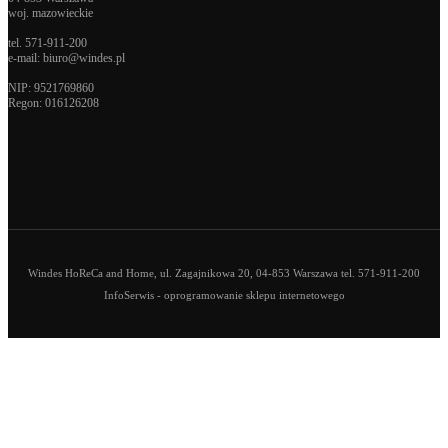
woj. mazowieckie
tel.
571-911-200
e-mail:
biuro@windes.pl
NIP: 9521769860
Regon:
016126208
Windes HoReCa and Home, ul. Zagajnikowa 20, 04-853 Warszawa tel. 571-911-200
InfoSerwis
-
oprogramowanie sklepu internetowego