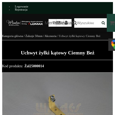
Logowanie
Rejestracja
Menu
Panel
Szukaj
Kategoria główna
/
Żaluzje 50mm
/
Akcesoria
/
Uchwyt żyłki kątowy Ciemny Beż
Uchwyt żyłki kątowy Ciemny Beż
Kod produktu
:
Żal25000014