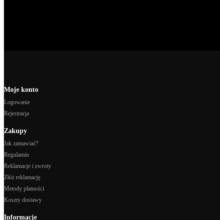
Moje konto
Logowanie
Rejestracja
Zakupy
Jak zamawiać?
Regulamin
Reklamacje i zwroty
Złóż reklamację
Metody płatności
Koszty dostawy
Informacje