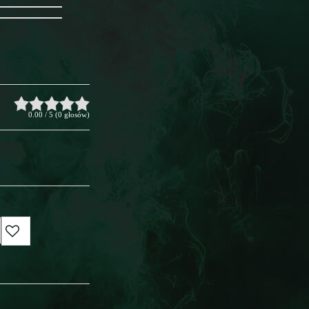
0.00
/
5
(
0
głosów)