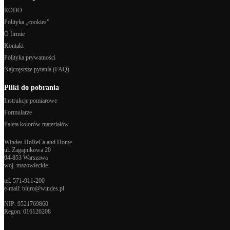
RODO
Polityka „cookies”
O firmie
Kontakt
Polityka prywatności
Najczęstsze pytania (FAQ)
Pliki do pobrania
Instrukcje pomiarowe
Formularze
Paleta kolorów materiałów
Windes HoReCa and Home
ul. Zagajnikowa 20
04-853 Warszawa
woj. mazowieckie
tel.
571-911-200
e-mail:
biuro@windes.pl
NIP: 9521769860
Regon:
016126208