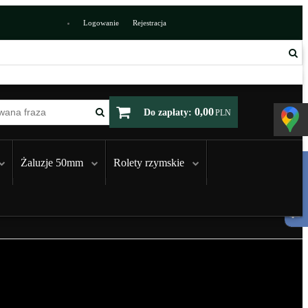
Logowanie
Rejestracja
0,00
Do zapłaty:
PLN
Żaluzje 50mm
Rolety rzymskie