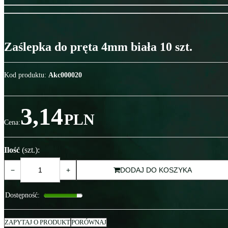
Zaślepka do pręta 4mm biała 10 szt.
Kod produktu
:
Akc000020
3,14
PLN
Cena
:
Ilość
(szt.)
:
−
+
DODAJ DO KOSZYKA
Dostępność
:
ZAPYTAJ O PRODUKT
PORÓWNAJ