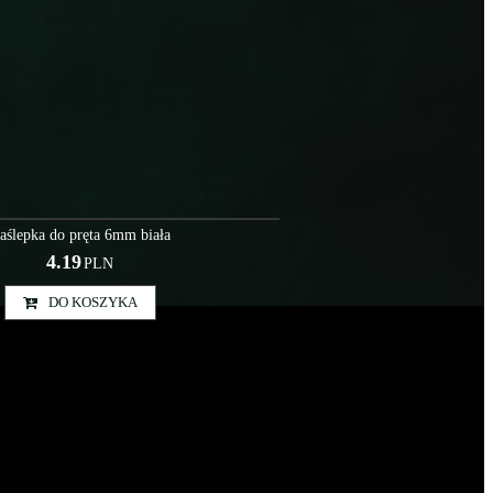
Akc000035
aślepka do pręta 6mm biała
4.19
PLN
DO KOSZYKA