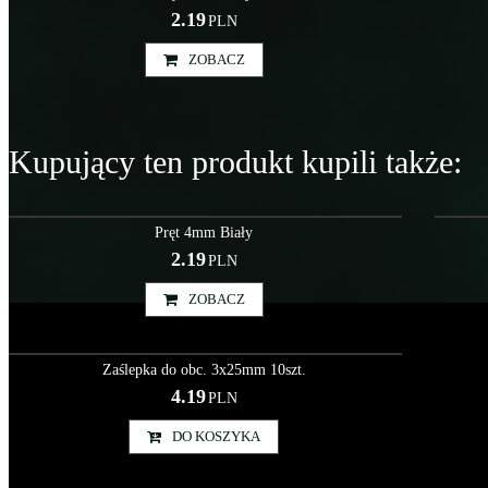
2.19
PLN
ZOBACZ
Kupujący ten produkt kupili także:
Akc000027
Pręt 4mm Biały
2.19
PLN
ZOBACZ
Akc000047
Zaślepka do obc. 3x25mm 10szt.
4.19
PLN
DO KOSZYKA