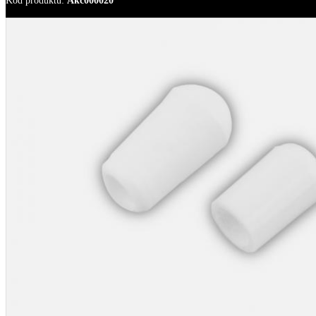
Kod produktu
:
Akc000020