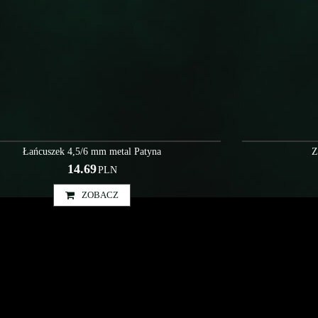
Rol000013
Łańcuszek 4,5/6 mm metal Patyna
Z
14.69
PLN
ZOBACZ