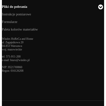
Pliki do pobrania
Instrukcje pomiarowe
Formularze
Paleta kolorów materiałów
Windes HoReCa and Home
ul. Zagajnikowa 20
04-853 Warszawa
woj. mazowieckie
tel.
571-911-200
e-mail:
biuro@windes.pl
NIP: 9521769860
Regon:
016126208