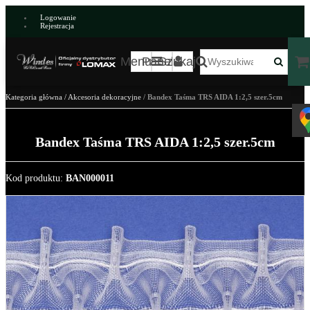
Logowanie
Rejestracja
Menu
Panel
Szukaj
Kategoria główna
/
Akcesoria dekoracyjne
/
Bandex Taśma TRS AIDA 1:2,5 szer.5cm
Bandex Taśma TRS AIDA 1:2,5 szer.5cm
Kod produktu
:
BAN000011