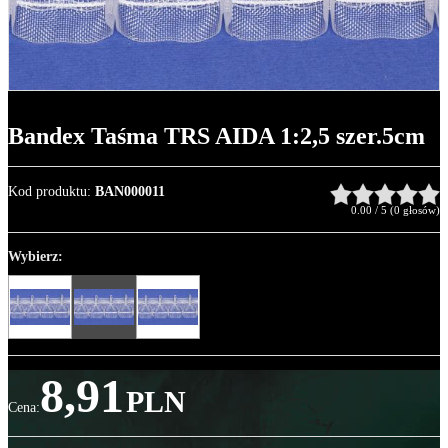
Bandex Taśma TRS AIDA 1:2,5 szer.5cm
Kod produktu
:
BAN000011
0.00
/
5
(
0
głosów)
Wybierz:
8,91
PLN
Cena
: