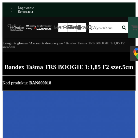
Logowanie
Rejestracja
Menu
Panel
Szukaj
Kategoria główna
/
Akcesoria dekoracyjne
/
Bandex Taśma TRS BOOGIE 1:1,85 F2
szer.5cm
Bandex Taśma TRS BOOGIE 1:1,85 F2 szer.5cm
Kod produktu
:
BAN000018