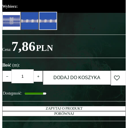
Wybierz:
7,86
PLN
Cena
:
Ilość
(m)
:
−
+
DODAJ DO KOSZYKA
Dostępność
:
ZAPYTAJ O PRODUKT
PORÓWNAJ