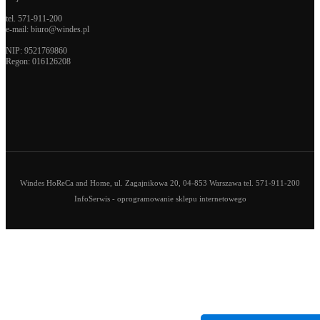
tel.
571-911-200
e-mail:
biuro@windes.pl
NIP: 9521769860
Regon:
016126208
Windes HoReCa and Home, ul. Zagajnikowa 20, 04-853 Warszawa tel. 571-911-200
InfoSerwis
-
oprogramowanie sklepu internetowego