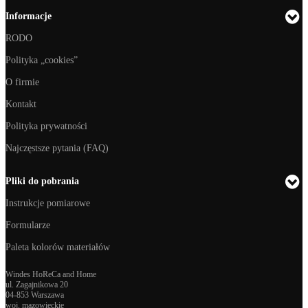
Informacje
RODO
Polityka „cookies”
O firmie
Kontakt
Polityka prywatności
Najczęstsze pytania (FAQ)
Pliki do pobrania
Instrukcje pomiarowe
Formularze
Paleta kolorów materiałów
Windes HoReCa and Home
ul. Zagajnikowa 20
04-853 Warszawa
woj. mazowieckie