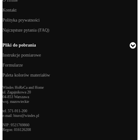
O firmie
Kontakt
Polityka prywatności
Najczęstsze pytania (FAQ)
Pliki do pobrania
Instrukcje pomiarowe
Formularze
Paleta kolorów materiałów
Windes HoReCa and Home
ul. Zagajnikowa 20
04-853 Warszawa
woj. mazowieckie
tel.
571-911-200
e-mail:
biuro@windes.pl
NIP: 9521769860
Regon:
016126208