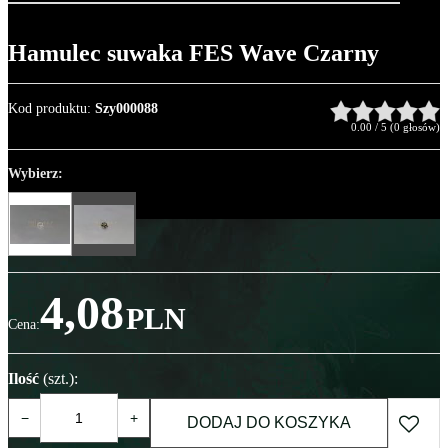
Hamulec suwaka FES Wave Czarny
Kod produktu
:
Szy000088
0.00
/
5
(
0
głosów)
Wybierz:
4,08
PLN
Cena
:
Ilość
(szt.)
:
−
+
DODAJ DO KOSZYKA