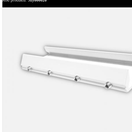
Kod produktu
:
Szy000026