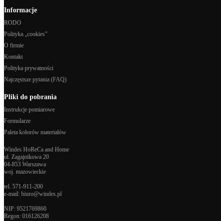
Informacje
RODO
Polityka „cookies”
O firmie
Kontakt
Polityka prywatności
Najczęstsze pytania (FAQ)
Pliki do pobrania
Instrukcje pomiarowe
Formularze
Paleta kolorów materiałów
Windes HoReCa and Home
ul. Zagajnikowa 20
04-853 Warszawa
woj. mazowieckie
tel.
571-911-200
e-mail:
biuro@windes.pl
NIP: 9521769860
Regon:
016126208