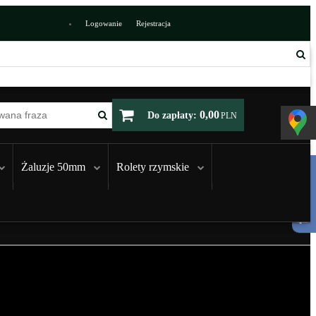
Logowanie
Rejestracja
0,00
Do zapłaty:
PLN
Żaluzje 50mm
Rolety rzymskie