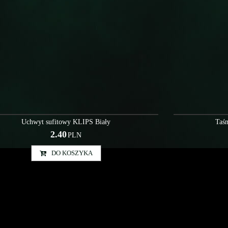
Szy000044
Uchwyt sufitowy KLIPS Biały
Taś
2.40
PLN
DO KOSZYKA