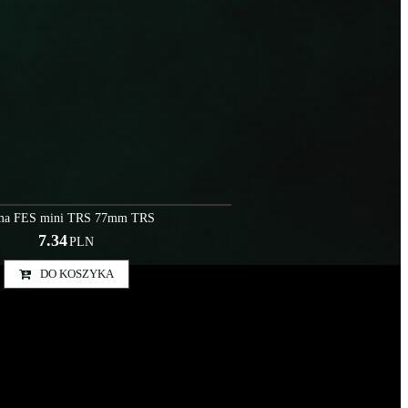
Akc000058
ma FES mini TRS 77mm TRS
7.34
PLN
DO KOSZYKA