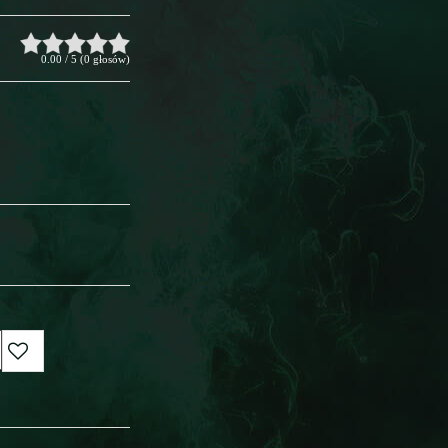
0.00
/
5
(
0
głosów)