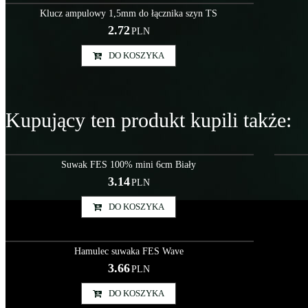
Klucz ampulowy 1,5mm do łącznika szyn TS
2.72
PLN
DO KOSZYKA
Kupujący ten produkt kupili także:
Szy000038
Suwak FES 100% mini 6cm Biały
3.14
PLN
DO KOSZYKA
Szy000086
Hamulec suwaka FES Wave
3.66
PLN
DO KOSZYKA