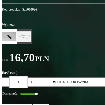
Kod produktu
:
Szy000026
Wybierz:
16,70
PLN
Cena
:
Ilość
(szt.)
:
−
+
DODAJ DO KOSZYKA
Dostępność
: