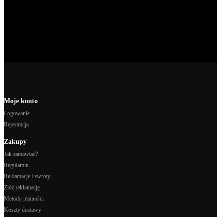
Moje konto
Logowanie
Rejestracja
Zakupy
Jak zamawiać?
Regulamin
Reklamacje i zwroty
Złóż reklamację
Metody płatności
Koszty dostawy