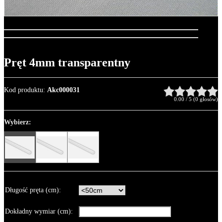
Pręt 4mm transparentny
Kod produktu
:
Akc000031
0.00
/
5
(
0
głosów)
Wybierz:
Długość pręta (cm)
:
Dokładny wymiar (cm)
: