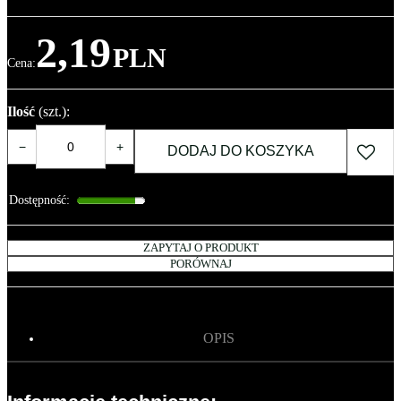
2,19
PLN
Cena
:
Ilość
(szt.)
:
−
+
DODAJ DO KOSZYKA
Dostępność
:
ZAPYTAJ O PRODUKT
PORÓWNAJ
OPIS