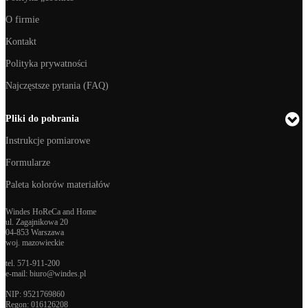
O firmie
Kontakt
Polityka prywatności
Najczęstsze pytania (FAQ)
Pliki do pobrania
Instrukcje pomiarowe
Formularze
Paleta kolorów materiałów
Windes HoReCa and Home
ul. Zagajnikowa 20
04-853 Warszawa
woj. mazowieckie
tel.
571-911-200
e-mail:
biuro@windes.pl
NIP: 9521769860
Regon:
016126208