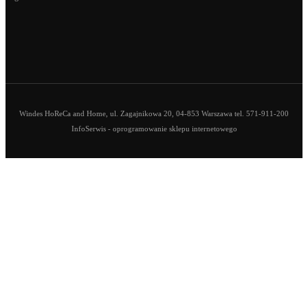
Windes HoReCa and Home, ul. Zagajnikowa 20, 04-853 Warszawa tel. 571-911-200
InfoSerwis
-
oprogramowanie sklepu internetowego