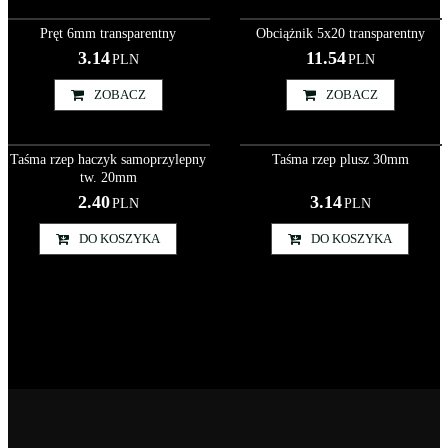
Akc000032
Akc000074
Pręt 6mm transparentny
Obciążnik 5x20 transparentny
3.14
11.54
PLN
PLN
ZOBACZ
ZOBACZ
Akc000045
Akc000061
Taśma rzep haczyk samoprzylepny
Taśma rzep plusz 30mm
tw. 20mm
2.40
3.14
PLN
PLN
DO KOSZYKA
DO KOSZYKA