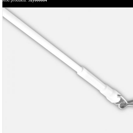
Kod produktu
:
Szy000084