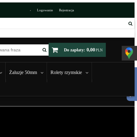
Logowanie
Rejestracja
0,00
Do zapłaty:
PLN
Żaluzje 50mm
Rolety rzymskie