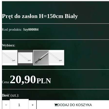
Pręt do zasłon H=150cm Biały
Kod produktu
:
Szy000084
Wybierz:
20,90
PLN
Cena
:
Ilość
(szt.)
:
−
+
DODAJ DO KOSZYKA