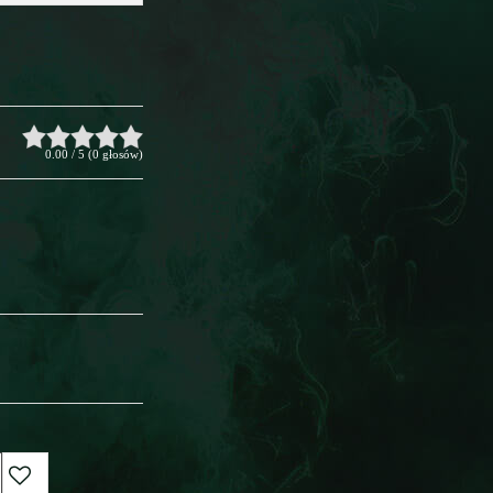
0.00
/
5
(
0
głosów)