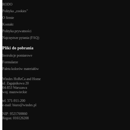
RODO
Polityka „cookies”
O firmie
Kontakt
Polityka prywatności
Najczęstsze pytania (FAQ)
Pliki do pobrania
Instrukcje pomiarowe
Formularze
Paleta kolorów materiałów
Windes HoReCa and Home
ul. Zagajnikowa 20
04-853 Warszawa
woj. mazowieckie
tel.
571-911-200
e-mail:
biuro@windes.pl
NIP: 9521769860
Regon:
016126208