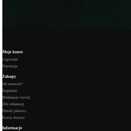
Moje konto
Logowanie
Rejestracja
Zakupy
Jak zamawiać?
Regulamin
Reklamacje i zwroty
Złóż reklamację
Metody płatności
Koszty dostawy
Informacje