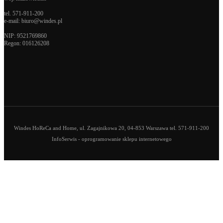
tel.
571-911-200
e-mail:
biuro@windes.pl
NIP: 9521769860
Regon:
016126208
Windes HoReCa and Home, ul. Zagajnikowa 20, 04-853 Warszawa tel. 571-911-200
InfoSerwis
-
oprogramowanie sklepu internetowego