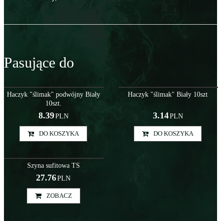
Pasujące do
Akc000010
Akc000008
Haczyk "ślimak" podwójny Biały
Haczyk "ślimak" Biały 10szt
10szt.
8.39
3.14
PLN
PLN
DO KOSZYKA
DO KOSZYKA
Szy000043
Szyna sufitowa TS
27.76
PLN
ZOBACZ