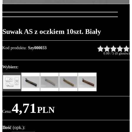
Suwak AS z oczkiem 10szt. Biały
Kod produktu
:
Szy000033
0.00
/
5
(
0
głosów)
Wybierz:
4,71
PLN
Cena
:
Ilość
(opk.)
: