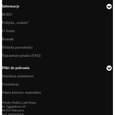
Informacje
RODO
Polityka „cookies”
O firmie
Kontakt
Polityka prywatności
Najczęstsze pytania (FAQ)
Pliki do pobrania
Instrukcje pomiarowe
Formularze
Paleta kolorów materiałów
Windes HoReCa and Home
ul. Zagajnikowa 20
04-853 Warszawa
woj. mazowieckie