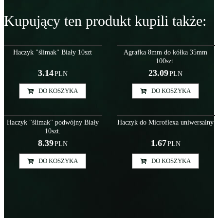
Kupujący ten produkt kupili także:
Akc000008
Akc000048
Haczyk "ślimak" Biały 10szt
Agrafka 8mm do kółka 35mm
100szt.
3.14
23.09
PLN
PLN
DO KOSZYKA
DO KOSZYKA
Akc000010
Akc000004
Haczyk "ślimak" podwójny Biały
Haczyk do Microflexa uniwersalny
10szt.
8.39
1.67
PLN
PLN
DO KOSZYKA
DO KOSZYKA