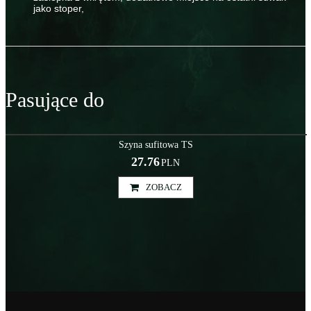
jako stoper,
Pasujące do
Szy000043
Szyna sufitowa TS
27.76
PLN
ZOBACZ