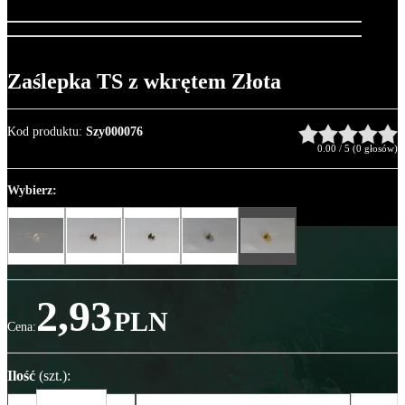
Zaślepka TS z wkrętem Złota
Kod produktu
:
Szy000076
0.00
/
5
(
0
głosów)
Wybierz:
2,93
PLN
Cena
:
Ilość
(szt.)
: