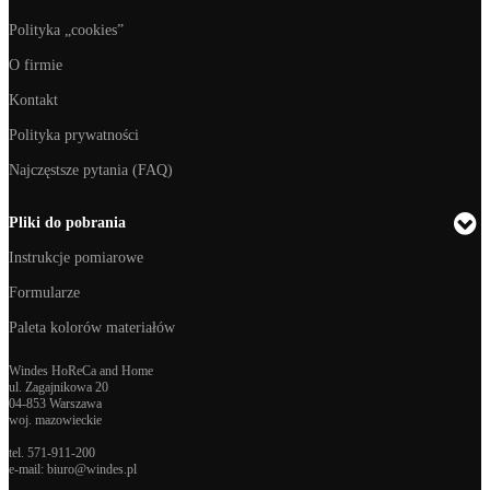
Polityka „cookies”
O firmie
Kontakt
Polityka prywatności
Najczęstsze pytania (FAQ)
Pliki do pobrania
Instrukcje pomiarowe
Formularze
Paleta kolorów materiałów
Windes HoReCa and Home
ul. Zagajnikowa 20
04-853 Warszawa
woj. mazowieckie
tel.
571-911-200
e-mail:
biuro@windes.pl