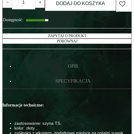
−
+
DODAJ DO KOSZYKA
Dostępność
:
ZAPYTAJ O PRODUKT
PORÓWNAJ
OPIS
SPECYFIKACJA
Informacje techniczne:
zastosowanie: szyna TS,
kolor: złoty ,
zaślepka z wkrętem, dodatkowe miejsce na ostatni suwak